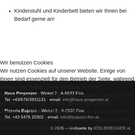
Kinderstuhl und Kinderbett bieten wir Ihnen bei
Bedarf gerne an!
Wir benutzen Cookies
Wir nutzen Cookies auf unserer Website. Einige von
ihnen sind essenziell für den Betrieb der Seite, während
andere uns helfen, diese Website und die
Haus Pregenzer
· Winkel 2 · A-6533 Fiss
Nutzererfahrung zu verbessern (Tracking Cookies). Sie
Tel. +43/676/3931131 · email:
info@haus-pregenzer.at
können selbst entscheiden, ob Sie die Cookies
Pizzeria Bajazzo
· Winkel 2 · A-6533 Fiss
zulassen möchten. Bitte beachten Sie, dass bei einer
Tel. +43 5476 20302 · email:
info@bajazzo-fiss.at
Ablehnung womöglich nicht mehr alle Funktionalitäten
der Seite zur Verfügung stehen.
© 2026 – Webseite by
ATELIEREGGER.at